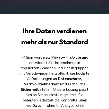
elektronischen Signatur (EES)
auch die
fortgeschrittene (FES)
und die
Für komplexere Anwendungsfälle stehen
qualifizierte elektronische Signatur
Ihnen zusätzliche Funktionen wie
(QES)
.
Erinnerungen, Vertretungsregeln
Ihre Daten verdienen
sowie automatisches Löschen
nach
festgelegter Zeit zur Verfügung.
mehr als nur Standard
Mehr erfahren
FP Sign wurde als
Privacy-First-Lösung
Mehr erfahren
entwickelt für Unternehmen in
regulierten Branchen und Berufsgruppen
mit Verschwiegenheitspflicht, die höchste
Anforderungen an
Datenschutz,
Nachvollziehbarkeit und rechtliche
Sicherheit
stellen. Unsere Lösung passt
sich an Sie an, nicht umgekehrt: Sie
behalten jederzeit die
Kontrolle über
Ihre Daten
- ohne KI-Analyse, ohne