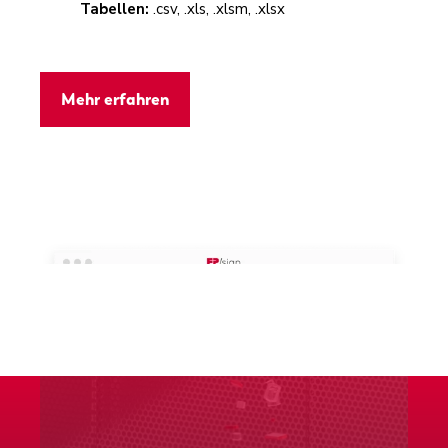
Tabellen:
.csv, .xls, .xlsm, .xlsx
Mehr erfahren
Empfänger festlegen
Unterschreiben und