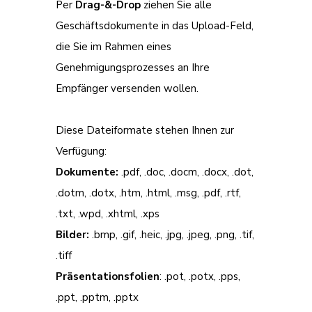
Per
Drag-&-Drop
ziehen Sie alle
Geschäftsdokumente in das Upload-Feld,
die Sie im Rahmen eines
Genehmigungsprozesses an Ihre
Empfänger versenden wollen.
Diese Dateiformate stehen Ihnen zur
Verfügung:
Dokumente:
.pdf, .doc, .docm, .docx, .dot,
.dotm, .dotx, .htm, .html, .msg, .pdf, .rtf,
.txt, .wpd, .xhtml, .xps
Bilder:
.bmp, .gif, .heic, .jpg, .jpeg, .png, .tif,
.tiff
Präsentationsfolien
: .pot, .potx, .pps,
.ppt, .pptm, .pptx