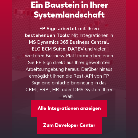
Ein Baustein in Ihrer
versenden
Definieren Sie Ihre Empfänger und legen
Systemlandschaft
Platzieren Sie Ihre Unterschrift und die
Sie den Ablauf Ihres
Unterschriftenfelder für Ihre Empfänger
Genehmigungsprozesses per
FP Sign arbeitet mit Ihren
Drag-&-
bestehenden Tools
: Mit Integrationen in
per
Drag-&-Drop
oder lassen Sie die
Drop
fest – zur gleichzeitigen
MS Dynamics 365 Business Central,
Felder automatisch an den vorgesehenen
Unterschrift, nacheinander oder zur
ELO ECM Suite, DATEV
und vielen
Stellen platzieren. Im Anschluss
weiteren Business-Plattformen bedienen
einfachen Lesebestätigung. Über die
Sie FP Sign direkt aus Ihrer gewohnten
versenden Sie Ihre Dokumente ganz
automatische Zeitbegrenzung
stellen
Arbeitsumgebung heraus. Darüber hinaus
einfach per Klick.
Sie sicher, dass Fristen jederzeit
ermöglicht Ihnen die Rest-API von FP
Sign eine einfache Einbindung in das
eingehalten werden.
CRM-, ERP-, HR- oder DMS-System Ihrer
Über unsere erweiterten Funktionen
Wahl. ​
können Sie je nach Use Case das
Ihre Empfänger können ortsunabhängig
Alle Integrationen anzeigen
Sicherheitsniveau der angeforderten
auf allen Endgeräten unterschreiben
-
Unterschriften festlegen. FP Sign
unterwegs am Handy, im Homeoffice
Zum Developer Center
unterstützt neben der
einfachen
oder im Büro.